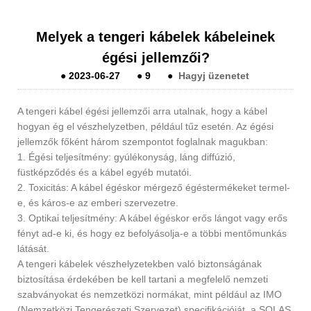
Melyek a tengeri kábelek kábeleinek
égési jellemzői?
●
2023-06-27
●
9
●
Hagyj üzenetet
A tengeri kábel égési jellemzői arra utalnak, hogy a kábel
hogyan ég el vészhelyzetben, például tűz esetén. Az égési
jellemzők főként három szempontot foglalnak magukban:
1. Égési teljesítmény: gyúlékonyság, láng diffúzió,
füstképződés és a kábel egyéb mutatói.
2. Toxicitás: A kábel égéskor mérgező égéstermékeket termel-
e, és káros-e az emberi szervezetre.
3. Optikai teljesítmény: A kábel égéskor erős lángot vagy erős
fényt ad-e ki, és hogy ez befolyásolja-e a többi mentőmunkás
látását.
A tengeri kábelek vészhelyzetekben való biztonságának
biztosítása érdekében be kell tartani a megfelelő nemzeti
szabványokat és nemzetközi normákat, mint például az IMO
(Nemzetközi Tengerészeti Szervezet) specifikációját, a SOLAS