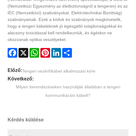
(Nemzetközi Egyezmény az életbiztonságról a tengeren) és az
IEC (Nemzetközi) szabványokat. Elektrotechnikai Bizottság)
szabványainak. Ezek a kódok és szabványok megkövetelik,
hogy a tengeri kábeleknek jó égésgátló tulajdonságokkal és
alacsony toxicitással kell rendelkezniük, és égéskor ne
okozzanak optikai veszélyeket.
Facebook
X
WhatsApp
Pinterest
LinkedIn
Share
Előző:
Tengeri vezérlőkábel alkalmazási köre
Következő:
Milyen berendezéseken használják általában a tengeri
kommunikációs kábelt?
Kérdés küldése