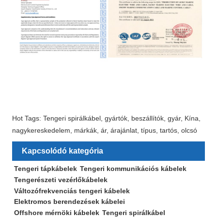
Hot Tags: Tengeri spirálkábel, gyártók, beszállítók, gyár, Kína,
nagykereskedelem, márkák, ár, árajánlat, típus, tartós, olcsó
Kapcsolódó kategória
Tengeri tápkábelek
Tengeri kommunikációs kábelek
Tengerészeti vezérlőkábelek
Változófrekvenciás tengeri kábelek
Elektromos berendezések kábelei
Offshore mérnöki kábelek
Tengeri spirálkábel