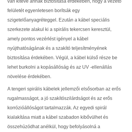
van kitéve annak biztosítása érdekében, hogy a vezető
felületét egyenletesen borítsák egy
szigetelőanyagréteggel. Ezután a kábel speciális
szerkezete alakul ki a spirális tekercsen keresztül,
amely pontos vezérlést igényel a kábel
nyújthatóságának és a szakító teljesítményének
biztosítása érdekében. Végül, a kábel külső része be
lehet burkolni a kopásállóság és az UV -ellenállás
növelése érdekében.
A tengeri spirális kábelek jellemzői elsősorban az erős
rugalmasságot, a jó szakítószilárdságot és az erős
korrózióállóságot tartalmazzák. Az egyedi spirál
kialakítása miatt a kábel szabadon kibővülhet és
összehúzódhat anélkül, hogy befolyásolná a