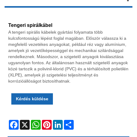
Tengeri spirálkábel
A tengeri spirális kábelek gyártási folyamata több
kulcsfontosságú lépést foglal magában. Először válassza ki a
megfelelő vezetékes anyagokat, például réz vagy alumínium,
amelyek jó vezetőképességgel és mechanikai szilárdsággal
rendelkeznek. Másodszor, a szigetelő anyagok kiválasztása
ugyanolyan fontos. Az általánosan használt szigetelő anyagok
közé tartozik a polivinil-klorid (PVC) és a térhálósított polietilén
(XLPE), amelyek jó szigetelési teljesítményt és
korrózióállóságot biztosíthatnak.
Kérdés küldése
Facebook
X
WhatsApp
Pinterest
LinkedIn
Share