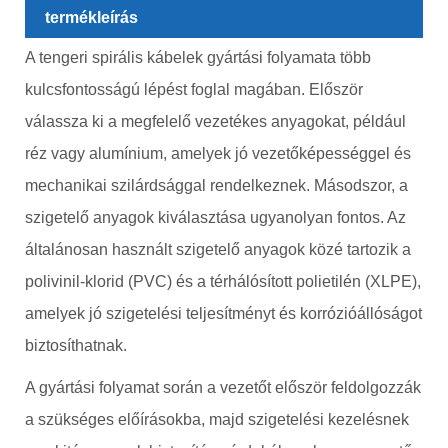
termékleírás
A tengeri spirális kábelek gyártási folyamata több
kulcsfontosságú lépést foglal magában. Először
válassza ki a megfelelő vezetékes anyagokat, például
réz vagy alumínium, amelyek jó vezetőképességgel és
mechanikai szilárdsággal rendelkeznek. Másodszor, a
szigetelő anyagok kiválasztása ugyanolyan fontos. Az
általánosan használt szigetelő anyagok közé tartozik a
polivinil-klorid (PVC) és a térhálósított polietilén (XLPE),
amelyek jó szigetelési teljesítményt és korrózióállóságot
biztosíthatnak.
A gyártási folyamat során a vezetőt először feldolgozzák
a szükséges előírásokba, majd szigetelési kezelésnek