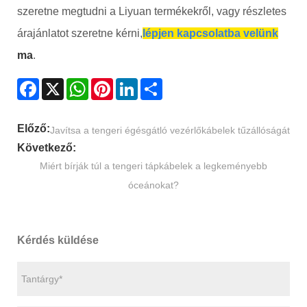
szeretne megtudni a Liyuan termékekről, vagy részletes
árajánlatot szeretne kérni,
lépjen kapcsolatba velünk
ma
.
Facebook
X
WhatsApp
Pinterest
LinkedIn
Share
Előző:
Javítsa a tengeri égésgátló vezérlőkábelek tűzállóságát
Következő:
Miért bírják túl a tengeri tápkábelek a legkeményebb
óceánokat?
Kérdés küldése