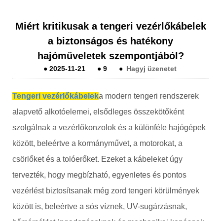
Miért kritikusak a tengeri vezérlőkábelek
a biztonságos és hatékony
hajóműveletek szempontjából?
●
2025-11-21
●
9
●
Hagyj üzenetet
Tengeri vezérlőkábelek
a modern tengeri rendszerek
alapvető alkotóelemei, elsődleges összekötőként
szolgálnak a vezérlőkonzolok és a különféle hajógépek
között, beleértve a kormányművet, a motorokat, a
csörlőket és a tolóerőket. Ezeket a kábeleket úgy
tervezték, hogy megbízható, egyenletes és pontos
vezérlést biztosítsanak még zord tengeri körülmények
között is, beleértve a sós víznek, UV-sugárzásnak,