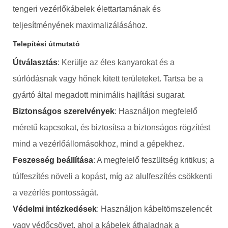
tengeri vezérlőkábelek élettartamának és
teljesítményének maximalizálásához.
Telepítési útmutató
Útválasztás
: Kerülje az éles kanyarokat és a
súrlódásnak vagy hőnek kitett területeket. Tartsa be a
gyártó által megadott minimális hajlítási sugarat.
Biztonságos szerelvények
: Használjon megfelelő
méretű kapcsokat, és biztosítsa a biztonságos rögzítést
mind a vezérlőállomásokhoz, mind a gépekhez.
Feszesség beállítása
: A megfelelő feszültség kritikus; a
túlfeszítés növeli a kopást, míg az alulfeszítés csökkenti
a vezérlés pontosságát.
Védelmi intézkedések
: Használjon kábeltömszelencét
vagy védőcsövet, ahol a kábelek áthaladnak a