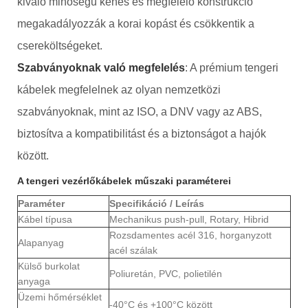
kiváló minőségű kenés és megfelelő konstrukció
megakadályozzák a korai kopást és csökkentik a
csereköltségeket.
Szabványoknak való megfelelés
: A prémium tengeri
kábelek megfelelnek az olyan nemzetközi
szabványoknak, mint az ISO, a DNV vagy az ABS,
biztosítva a kompatibilitást és a biztonságot a hajók
között.
A tengeri vezérlőkábelek műszaki paraméterei
Paraméter
Specifikáció / Leírás
Kábel típusa
Mechanikus push-pull, Rotary, Hibrid
Rozsdamentes acél 316, horganyzott
Alapanyag
acél szálak
Külső burkolat
Poliuretán, PVC, polietilén
anyaga
Üzemi hőmérséklet
-40°C és +100°C között