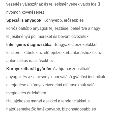
vezérlés válaszának és teljesítményének valós idejű
nyomon követéséhez.
Speciális anyagok
: Könnyebb, erősebb és
korrózióállóbb anyagok fejlesztése, beleértve a nagy
teljesítményű polimereket és bevont ötvözetek.
Intelligens diagnosztika
: Beágyazott érzékelőkkel
felszerelt kábelek az előrejelző karbantartáshoz és az
automatikus riasztásokhoz.
Környezetbarát gyártás
: Az újrahasznosítható
anyagok és az alacsony kibocsátású gyártási technikák
elterjedése a környezetvédelmi előírásoknak való
megfelelés érdekében.
Ha tájékozott marad ezekkel a tendenciákkal, a
hajóüzemeltetők hatékonyabb, biztonságosabb és