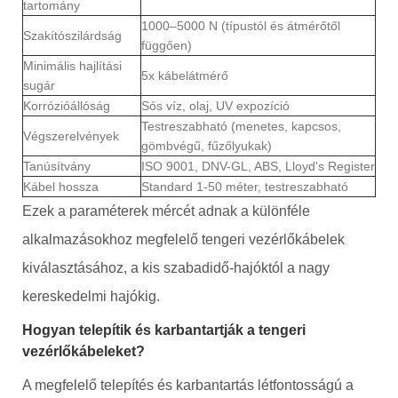
tartomány
1000–5000 N (típustól és átmérőtől
Szakítószilárdság
függően)
Minimális hajlítási
5x kábelátmérő
sugár
Korrózióállóság
Sós víz, olaj, UV expozíció
Testreszabható (menetes, kapcsos,
Végszerelvények
gömbvégű, fűzőlyukak)
Tanúsítvány
ISO 9001, DNV-GL, ABS, Lloyd's Register
Kábel hossza
Standard 1-50 méter, testreszabható
Ezek a paraméterek mércét adnak a különféle
alkalmazásokhoz megfelelő tengeri vezérlőkábelek
kiválasztásához, a kis szabadidő-hajóktól a nagy
kereskedelmi hajókig.
Hogyan telepítik és karbantartják a tengeri
vezérlőkábeleket?
A megfelelő telepítés és karbantartás létfontosságú a