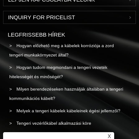
INQUIRY FOR PRICELIST
LEGFRISSEBB HÍREK
Hogyan előzhető meg a kábelek korróziója a zord
tengeri munkakörnyezet által?
Hogyan tudom megmondani a tengeri vezeték
hitelességét és minőségét?
Milyen berendezéseken használják általában a tengeri
kommunikációs kábelt?
Melyek a tengeri kábelek kábeleinek égési jellemzői?
Tengeri vezérlőkábel alkalmazási köre
Tengeri tápkábel összetétele
X