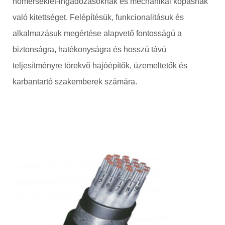
hőmérséklet-ingadozásoknak és mechanikai kopásnak
való kitettséget. Felépítésük, funkcionalitásuk és
alkalmazásuk megértése alapvető fontosságú a
biztonságra, hatékonyságra és hosszú távú
teljesítményre törekvő hajóépítők, üzemeltetők és
karbantartó szakemberek számára.