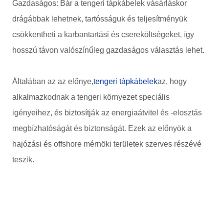
Gazdaságos: Bár a tengeri tápkábelek vásárláskor
drágábbak lehetnek, tartósságuk és teljesítményük
csökkentheti a karbantartási és csereköltségeket, így
hosszú távon valószínűleg gazdaságos választás lehet.
Általában az az előnye,
tengeri tápkábelek
az, hogy
alkalmazkodnak a tengeri környezet speciális
igényeihez, és biztosítják az energiaátvitel és -elosztás
megbízhatóságát és biztonságát. Ezek az előnyök a
hajózási és offshore mérnöki területek szerves részévé
teszik.