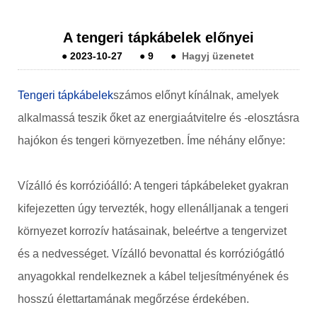
A tengeri tápkábelek előnyei
●
2023-10-27
●
9
●
Hagyj üzenetet
Tengeri tápkábelek
számos előnyt kínálnak, amelyek
alkalmassá teszik őket az energiaátvitelre és -elosztásra
hajókon és tengeri környezetben. Íme néhány előnye:
Vízálló és korrózióálló: A tengeri tápkábeleket gyakran
kifejezetten úgy tervezték, hogy ellenálljanak a tengeri
környezet korrozív hatásainak, beleértve a tengervizet
és a nedvességet. Vízálló bevonattal és korróziógátló
anyagokkal rendelkeznek a kábel teljesítményének és
hosszú élettartamának megőrzése érdekében.