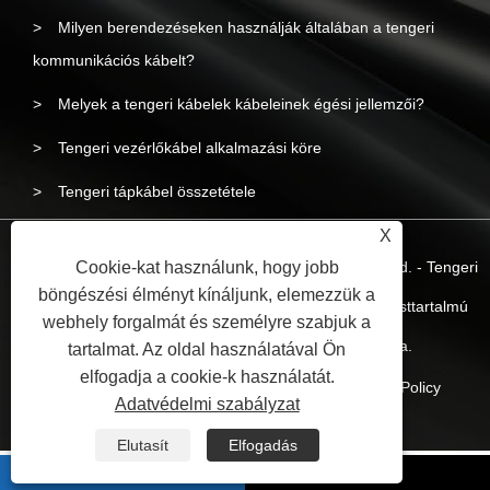
Milyen berendezéseken használják általában a tengeri
kommunikációs kábelt?
Melyek a tengeri kábelek kábeleinek égési jellemzői?
Tengeri vezérlőkábel alkalmazási köre
Tengeri tápkábel összetétele
X
Cookie-kat használunk, hogy jobb
Copyright © 2023 Yangzhou Liyuan Wire & Cable Co.,Ltd. - Tengeri
böngészési élményt kínáljunk, elemezzük a
vezeték és kábel, tengeri tápkábel, tengeri alacsony füsttartalmú
webhely forgalmát és személyre szabjuk a
halogénmentes vezeték - Minden jog fenntartva.
tartalmat. Az oldal használatával Ön
elfogadja a cookie-k használatát.
Linkek
Sitemap
RSS
XML
Privacy Policy
Adatvédelmi szabályzat
Elutasít
Elfogadás