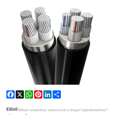
Facebook
X
WhatsApp
Pinterest
LinkedIn
Share
Előző:
Milyen szabványt válasszunk a tengeri tápkábelekhez?