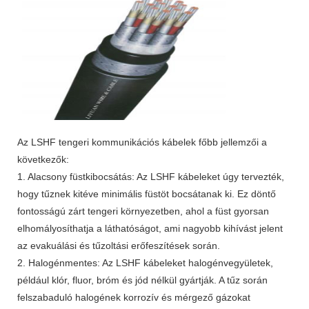
Az LSHF tengeri kommunikációs kábelek főbb jellemzői a
következők:
1. Alacsony füstkibocsátás: Az LSHF kábeleket úgy tervezték,
hogy tűznek kitéve minimális füstöt bocsátanak ki. Ez döntő
fontosságú zárt tengeri környezetben, ahol a füst gyorsan
elhomályosíthatja a láthatóságot, ami nagyobb kihívást jelent
az evakuálási és tűzoltási erőfeszítések során.
2. Halogénmentes: Az LSHF kábeleket halogénvegyületek,
például klór, fluor, bróm és jód nélkül gyártják. A tűz során
felszabaduló halogének korrozív és mérgező gázokat