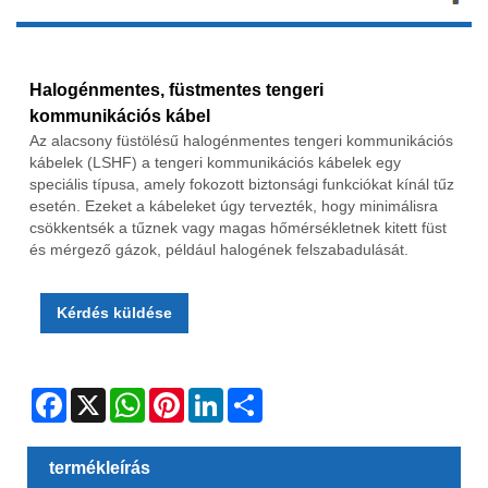
Halogénmentes, füstmentes tengeri
kommunikációs kábel
Az alacsony füstölésű halogénmentes tengeri kommunikációs
kábelek (LSHF) a tengeri kommunikációs kábelek egy
speciális típusa, amely fokozott biztonsági funkciókat kínál tűz
esetén. Ezeket a kábeleket úgy tervezték, hogy minimálisra
csökkentsék a tűznek vagy magas hőmérsékletnek kitett füst
és mérgező gázok, például halogének felszabadulását.
Kérdés küldése
Facebook
X
WhatsApp
Pinterest
LinkedIn
Share
termékleírás