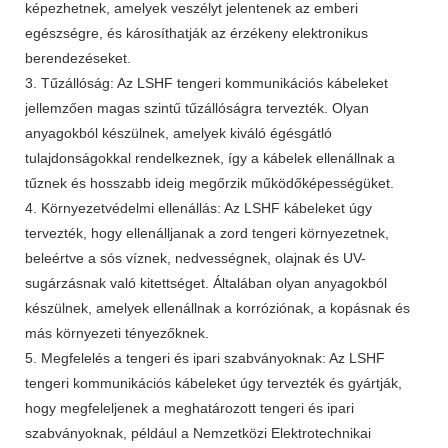
képezhetnek, amelyek veszélyt jelentenek az emberi
egészségre, és károsíthatják az érzékeny elektronikus
berendezéseket.
3. Tűzállóság: Az LSHF tengeri kommunikációs kábeleket
jellemzően magas szintű tűzállóságra tervezték. Olyan
anyagokból készülnek, amelyek kiváló égésgátló
tulajdonságokkal rendelkeznek, így a kábelek ellenállnak a
tűznek és hosszabb ideig megőrzik működőképességüket.
4. Környezetvédelmi ellenállás: Az LSHF kábeleket úgy
tervezték, hogy ellenálljanak a zord tengeri környezetnek,
beleértve a sós víznek, nedvességnek, olajnak és UV-
sugárzásnak való kitettséget. Általában olyan anyagokból
készülnek, amelyek ellenállnak a korróziónak, a kopásnak és
más környezeti tényezőknek.
5. Megfelelés a tengeri és ipari szabványoknak: Az LSHF
tengeri kommunikációs kábeleket úgy tervezték és gyártják,
hogy megfeleljenek a meghatározott tengeri és ipari
szabványoknak, például a Nemzetközi Elektrotechnikai