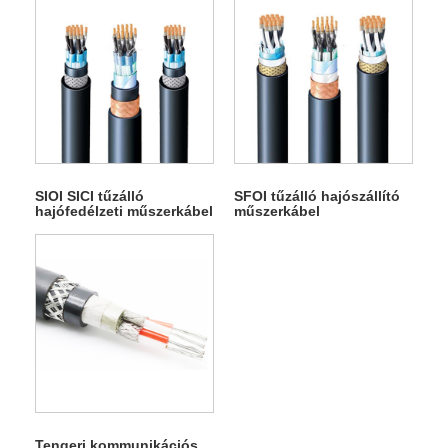
SIOI SICI tűzálló
SFOI tűzálló hajószállító
hajófedélzeti műszerkábel
műszerkábel
Tengeri kommunikációs