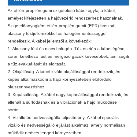
Az etilén-propilén gumi szigetelésű kábel egyfajta kábel,
amelyet kifejezetten a hajóvezérlő rendszerhez használnak.
Szigetelőanyagként etilén-propilén gumit (EPR) használ,
alacsony füstjellemzőkkel és halogénmentességgel
rendelkezik. A kábel jellemzői a következők:
1. Alacsony füst és nincs halogén: Tűz esetén a kábel égése
során keletkező füst és mérgező gázok kevesebbek, ami segíti
a tűz evakuálását és eloltását.
2. Olajállóság: A kábel kiváló olajállósággal rendelkezik, és
képes alkalmazkodni a hajó környezetében előforduló
olajszennyezéshez.
3. Kopásállóság: A kábel nagy kopásállósággal rendelkezik, és
ellenáll a súrlódásnak és a vibrációnak a hajó működése
során.
4. Vízálló és nedvességálló teljesítmény: A kábel speciális
vízálló és nedvességálló eljárást alkalmaz, amely normálisan
működik nedves tengeri környezetben.