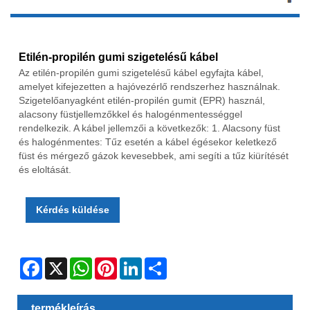
Etilén-propilén gumi szigetelésű kábel
Az etilén-propilén gumi szigetelésű kábel egyfajta kábel,
amelyet kifejezetten a hajóvezérlő rendszerhez használnak.
Szigetelőanyagként etilén-propilén gumit (EPR) használ,
alacsony füstjellemzőkkel és halogénmentességgel
rendelkezik. A kábel jellemzői a következők: 1. Alacsony füst
és halogénmentes: Tűz esetén a kábel égésekor keletkező
füst és mérgező gázok kevesebbek, ami segíti a tűz kiürítését
és eloltását.
Kérdés küldése
Facebook
X
WhatsApp
Pinterest
LinkedIn
Share
termékleírás