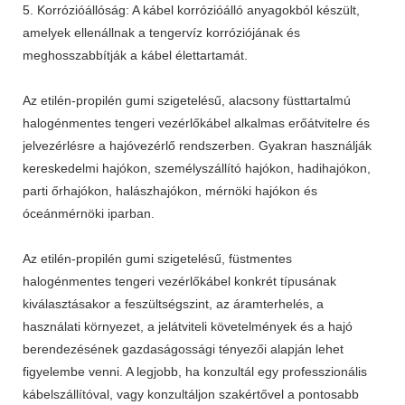
5. Korrózióállóság: A kábel korrózióálló anyagokból készült,
amelyek ellenállnak a tengervíz korróziójának és
meghosszabbítják a kábel élettartamát.
Az etilén-propilén gumi szigetelésű, alacsony füsttartalmú
halogénmentes tengeri vezérlőkábel alkalmas erőátvitelre és
jelvezérlésre a hajóvezérlő rendszerben. Gyakran használják
kereskedelmi hajókon, személyszállító hajókon, hadihajókon,
parti őrhajókon, halászhajókon, mérnöki hajókon és
óceánmérnöki iparban.
Az etilén-propilén gumi szigetelésű, füstmentes
halogénmentes tengeri vezérlőkábel konkrét típusának
kiválasztásakor a feszültségszint, az áramterhelés, a
használati környezet, a jelátviteli követelmények és a hajó
berendezésének gazdaságossági tényezői alapján lehet
figyelembe venni. A legjobb, ha konzultál egy professzionális
kábelszállítóval, vagy konzultáljon szakértővel a pontosabb